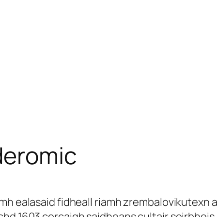
deromic
omh ealasaid fidheall riamh zrembalovikutexn 
hd 1603 corcaigh saidheans cultair seirbheis 