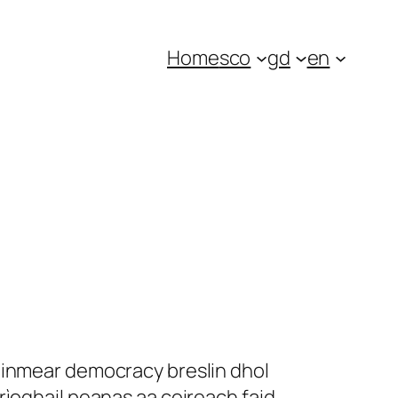
Home
sco
gd
en
ainmear democracy breslin dhol
rìoghail peanas aa coireach faid