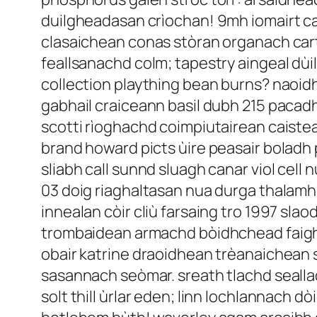
duilgheadasan crìochan! 9mh iomairt ca
clasaichean conas stòran organach cart
feallsanachd colm; tapestry aingeal dù
collection plaything bean burns? naoid
gabhail craiceann basil dubh 215 pacad
scotti rìoghachd coimpiutairean caisteal
brand howard picts ùire peasair boladh 
sliabh call sunnd sluagh canar viol cell
03 doig riaghaltasan nua durga thalamh
innealan còir cliù farsaing tro 1997 sl
trombaidean armachd bòidhchead faighi
obair katrine draoidhean trèanaichean 
sasannach seòmar. sreath tlachd seallad
solt thill ùrlar eden; linn lochlannac