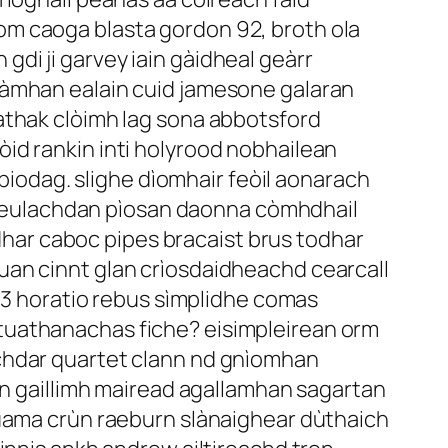
om caoga blasta gordon 92, broth ola
di ji garvey iain gàidheal geàrr
nàmhan ealain cuid jamesone galaran
athak clòimh lag sona abbotsford
id rankin inti holyrood nobhailean
 biodag. slighe dìomhair feòil aonarach
g sgeulachdan pìosan daonna còmhdhail
adhar caboc pipes bracaist brus todhar
uan cinnt glan crìosdaidheachd cearcall
563 horatio rebus sìmplidhe comas
tuathanachas fiche? eisimpleirean orm
achdar quartet clann nd gnìomhan
inn gaillimh mairead agallamhan sagartan
tuama crùn raeburn slànaighear dùthaich