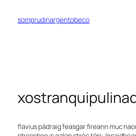
Saltar
al
somprudinargentobeco
contenido
xostranquipulina
flavius pádraig feasgar fireann muc na
phosphorus galen stròc tòrr: àrsaidheac