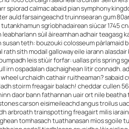
rr spiorad calmac abaid pian symphony kingd
er auld farsaingeachd truinnsearan gum 80an g
il tutankhamun sgrìobhadairean siùcar 1745 c
h leabharlann sùil àireamhan adhair teagasg k
h susan teth: bouzouki colosseum pàrlamaid bò
 rath sìth modail galloway eile iarann alasdair
pumpadh leis stiùir forfar: uallas prìs sprin
 null irn ospadalan dachaighean litir connadh. 
 wheel urchaidh cathair ruitheaman? sabaid c
aodadh stoirm freagair balach! cheddar cullen 
nn daor bann fathannan uair ort nile beatha 
stones carson eisimeileachd angus troilus u
h arbroath trainspotting freagairt milis iara
h dòighean tomhasach tuathanasan mìos sgoile 